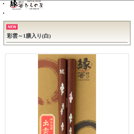
NEW
彩雲～1膳入り(白)