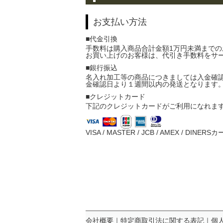
お支払い方法
■代金引換
手数料は購入商品合計金額1万円未満までの
お買い上げのお客様は、代引き手数料をサ
■銀行振込
名入れ加工等の商品につきましては入金確
金確認日より１週間以内の発送となります
■クレジットカード
下記のクレジットカードがご利用になれま
VISA / MASTER / JCB / AMEX / D
会社概要
｜
特定商取引法に関する表記
｜
個