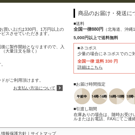
商品のお届け・発送に
■送料
全国一律880円
お買い上げは330円、1万円以上の
（北海道、沖縄1,
ービスさせていただきます。
5,000円以上で送料無料
認後に製作開始となりますので、入
■ネコポス
。（大量注文を除く）
少量の場合にネコポスでのご
全国一律 送料 330 円
す。
詳細はこちら
INERSカードがご利用頂けます。
■お届け時間指定
お支払い方法について
■引渡し期間
在庫ありの場合は、随時お受け
ルまたはお電話、FAXにてご連
人情報保護方針
｜
サイトマップ