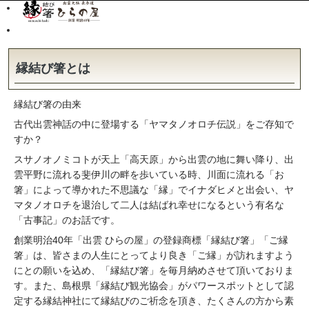
縁結び箸とは
縁結び箸の由来
古代出雲神話の中に登場する「ヤマタノオロチ伝説」をご存知で
すか？
スサノオノミコトが天上「高天原」から出雲の地に舞い降り、出
雲平野に流れる斐伊川の畔を歩いている時、川面に流れる「
お
箸
」によって導かれた不思議な「縁」でイナダヒメと出会い、ヤ
マタノオロチを退治して二人は結ばれ幸せになるという有名な
「古事記」のお話です。
創業明治40年「出雲 ひらの屋」の登録商標「縁結び箸」「ご縁
箸」は、皆さまの人生にとってより良き「ご縁」が訪れますよう
にとの願いを込め、「縁結び箸」を毎月納めさせて頂いておりま
す。また、島根県「縁結び観光協会」がパワースポットとして認
定する縁結神社にて縁結びのご祈念を頂き、たくさんの方から素