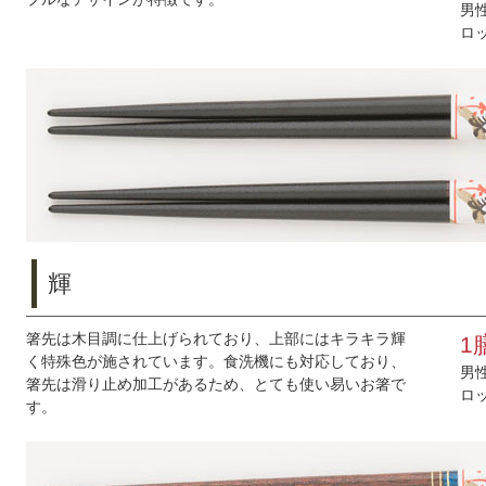
男
ロ
輝
箸先は木目調に仕上げられており、上部にはキラキラ輝
1
く特殊色が施されています。食洗機にも対応しており、
男
箸先は滑り止め加工があるため、とても使い易いお箸で
ロ
す。