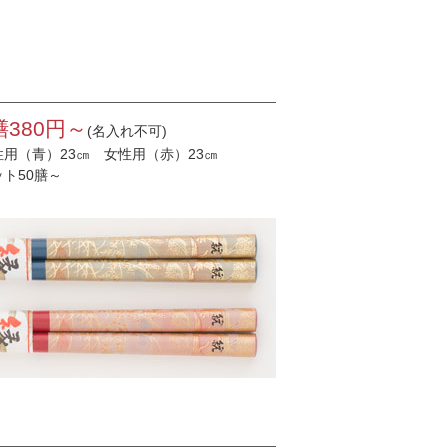
膳380円～
(名入れ不可)
性用（青）23㎝ 女性用（赤）23㎝
ット50膳～