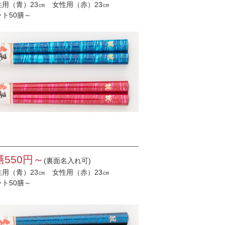
性用（青）23㎝ 女性用（赤）23㎝
ット50膳～
膳550円～
(裏面名入れ可)
性用（青）23㎝ 女性用（赤）23㎝
ット50膳～