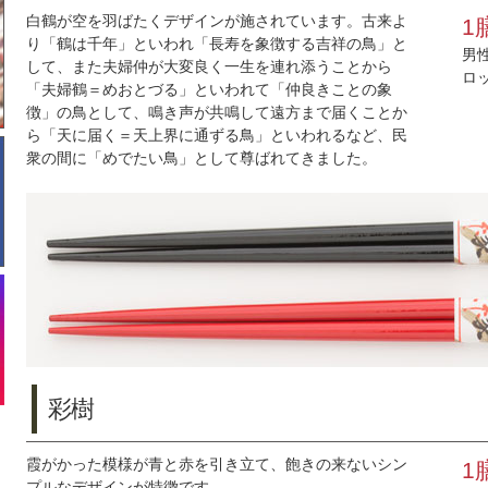
白鶴が空を羽ばたくデザインが施されています。古来よ
1
り「鶴は千年」といわれ「長寿を象徴する吉祥の鳥」と
男
して、また夫婦仲が大変良く一生を連れ添うことから
ロ
「夫婦鶴＝めおとづる」といわれて「仲良きことの象
徴」の鳥として、鳴き声が共鳴して遠方まで届くことか
ら「天に届く＝天上界に通ずる鳥」といわれるなど、民
衆の間に「めでたい鳥」として尊ばれてきました。
彩樹
霞がかった模様が青と赤を引き立て、飽きの来ないシン
1
プルなデザインが特徴です。