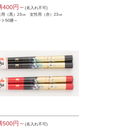
膳400円～
(名入れ不可)
性用（黒）23㎝ 女性用（赤）23㎝
ット50膳～
膳500円～
(名入れ不可)