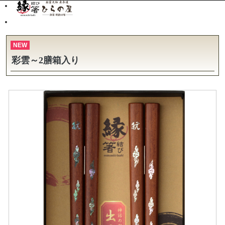
NEW
彩雲～2膳箱入り