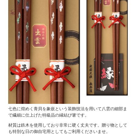
七色に煌めく青貝を象嵌という装飾技法を用いて八雲の細部ま
で繊細に仕上げた特級品の縁結び箸です。
材質は鉄木を使用しており非常に硬く丈夫です。贈り物として
も特別な日の御自宅用としてもご利用くださいませ。