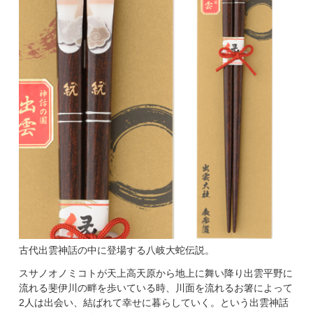
古代出雲神話の中に登場する八岐大蛇伝説。
スサノオノミコトが天上高天原から地上に舞い降り出雲平野に
流れる斐伊川の畔を歩いている時、川面を流れるお箸によって
2人は出会い、結ばれて幸せに暮らしていく。という出雲神話