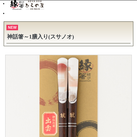
NEW
神話箸～1膳入り(スサノオ)