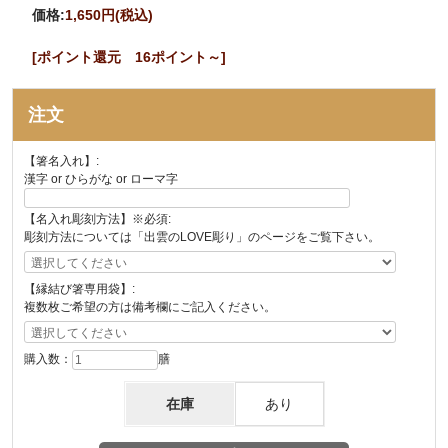
価格:
1,650円
(税込)
[ポイント還元 16ポイント～]
注文
【箸名入れ】:
漢字 or ひらがな or ローマ字
【名入れ彫刻方法】※必須:
彫刻方法については「出雲のLOVE彫り」のページをご覧下さい。
【縁結び箸専用袋】:
複数枚ご希望の方は備考欄にご記入ください。
購入数：
膳
在庫
あり