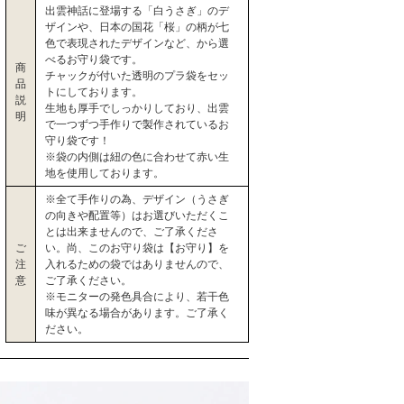
出雲神話に登場する「白うさぎ」のデ
ザインや、日本の国花「桜」の柄が七
色で表現されたデザインなど、から選
べるお守り袋です。
商
チャックが付いた透明のプラ袋をセッ
品
トにしております。
説
生地も厚手でしっかりしており、出雲
明
で一つずつ手作りで製作されているお
守り袋です！
※袋の内側は紐の色に合わせて赤い生
地を使用しております。
※全て手作りの為、デザイン（うさぎ
の向きや配置等）はお選びいただくこ
とは出来ませんので、ご了承くださ
ご
い。尚、このお守り袋は【お守り】を
注
入れるための袋ではありませんので、
意
ご了承ください。
※モニターの発色具合により、若干色
味が異なる場合があります。ご了承く
ださい。